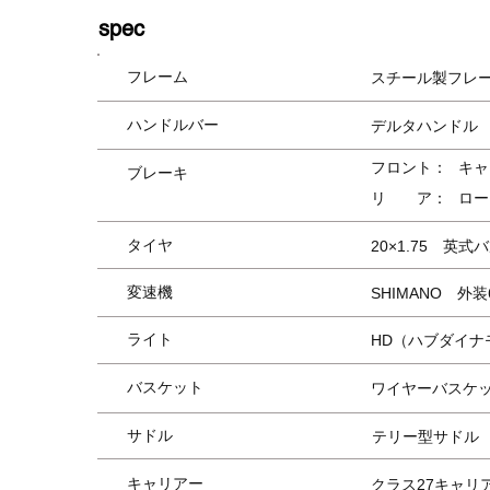
spec
フレーム
スチール製フレ
ハンドルバー
デルタハンドル
フロント：
キャ
ブレーキ
リ ア：
ロー
タイヤ
20×1.75 英
変速機
SHIMANO 外
​ライト
HD（ハブダイナ
バスケット
ワイヤーバスケ
サドル
テリー型サドル
キャリア
​ー
クラス27キャリ