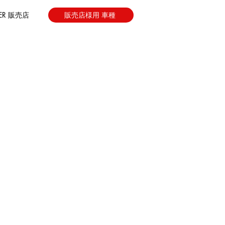
LER 販売店
販売店様用 車種
16・FV18
,000（税