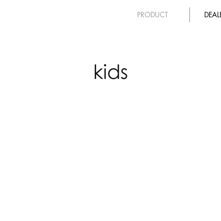
PRODUCT
DEA
kids
SL16・SL18
FV
￥45,000（税
￥50
込）
込）