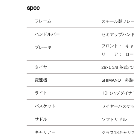
spec
フレーム
スチール製フレ
ハンドルバー
セミアップハン
フロント：
キャ
ブレーキ
リ ア：
ロー
タイヤ
26×1 3/8 英式
変速機
SHIMANO 外
​ライト
HD（ハブダイナ
バスケット
ワイヤーバスケ
サドル
ソフトサドル
キャリア
​ー
クラス18キャリ