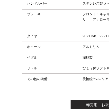
ハンドルバー
ステンレス製 オ
ブレーキ
フロント：キャ
リ ア：ローラ
タイヤ
20×1 3/8、22
ホイール
アルミリム
ペダル
樹脂製
サドル
びょう付ソフト
その他の装備
後輪錠/ベル/リ
卸売用 お取