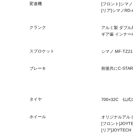
変速機
[フロント]シマノF
[リア]シマノRD-A
クランク
アルミ製 ダブル
ギア歯 インナー4
スプロケット
シマノ MF-TZ2
ブレーキ
前後共にC-STA
タイヤ
700×32C 仏
ホイール
オリジナルアル
[フロント]JOYT
[リア]JOYTEC