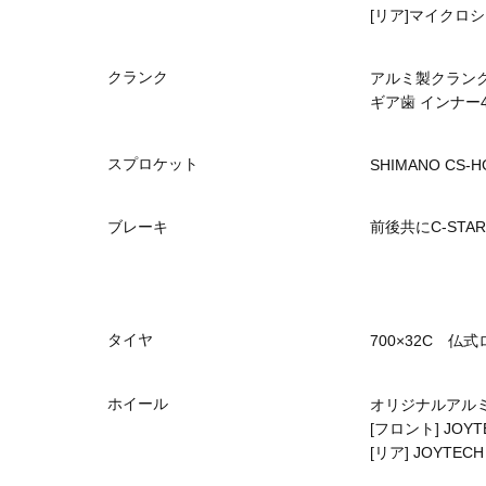
[リア]マイクロシフ
クランク
アルミ製クラン
ギア歯 インナー4
スプロケット
SHIMANO CS-
ブレーキ
前後共にC-ST
タイヤ
700×32C 仏
ホイール
オリジナルアル
[フロント] JOY
[リア] JOYTE