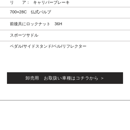
リ ア：
キャリパーブレーキ
700×28C 仏式バルブ
前後共にロックナット 36H
スポーツサドル
ペダル/サイドスタンド/ベル/リフレクター
卸売用 お取扱い車種はコチラから ＞